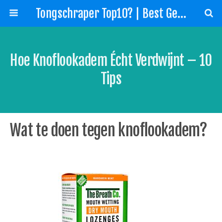
Tongschraper Top10? | Best Geteste Tongreiniger!
Hoe Knoflookadem Écht Verdwijnt – 10
Tips
Wat te doen tegen knoflookadem?